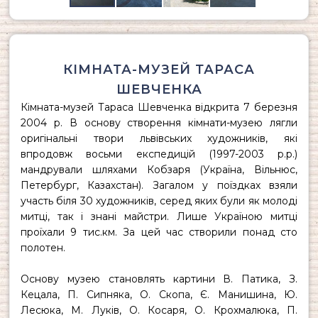
КІМНАТА-МУЗЕЙ ТАРАСА
ШЕВЧЕНКА
Кімната-музей Тараса Шевченка
відкрита 7 березня
2004 р. В основу створення
кімнати-музею
лягли
оригінальні твори львівських художників, які
впродовж восьми експедицій (1997-2003 р.р.)
мандрували шляхами Кобзаря (Україна, Вільнюс,
Петербург, Казахстан). Загалом у поїздках взяли
участь біля 30 художників, серед яких були як молоді
митці, так і знані майстри. Лише Україною митці
проїхали 9 тис.км. За цей час створили понад сто
полотен.
Основу музею становлять картини В. Патика, З.
Кецала, П. Сипняка, О. Скопа, Є. Манишина, Ю.
Лесюка, М. Луків, О. Косаря, О. Крохмалюка, П.