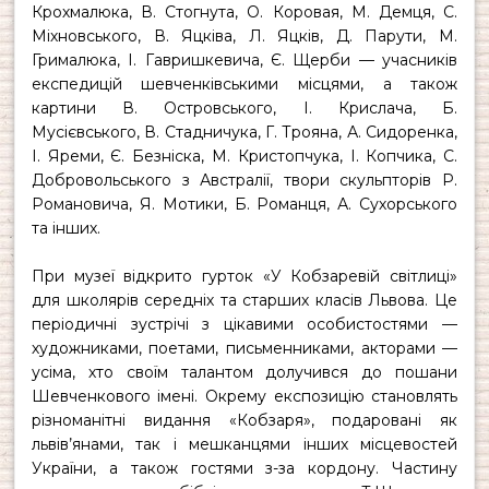
Крохмалюка, В. Стогнута, О. Коровая, М. Демця, С.
Міхновського, В. Яцківа, Л. Яцків, Д. Парути, М.
Грималюка, І. Гавришкевича, Є. Щерби — учасників
експедицій шевченківськими місцями, а також
картини В. Островського, І. Крислача, Б.
Мусієвського, В. Стадничука, Г. Трояна, А. Сидоренка,
І. Яреми, Є. Безніска, М. Кристопчука, І. Копчика, С.
Добровольського з Австралії, твори скульпторів Р.
Романовича, Я. Мотики, Б. Романця, А. Сухорського
та інших.
При музеї відкрито
гурток «У Кобзаревій світлиці»
для школярів середніх та старших класів Львова. Це
періодичні зустрічі з цікавими особистостями —
художниками, поетами, письменниками, акторами —
усіма, хто своїм талантом долучився до пошани
Шевченкового імені. Окрему експозицію становлять
різноманітні видання «Кобзаря», подаровані як
львів’янами, так і мешканцями інших місцевостей
України, а також гостями з-за кордону. Частину