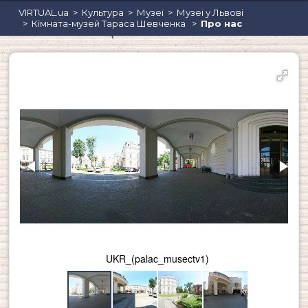
VIRTUAL.ua
Культура
Музеї
Музеї у Львові
Кімната-музей Тараса Шевченка
Про нас
Кафе, кав'ярні, кондитерські
UKR_(palac_musectv1)